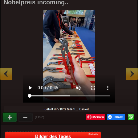
Nobelpreis incoming..
Merken
(+192)
Startseite
Bilder des Tages