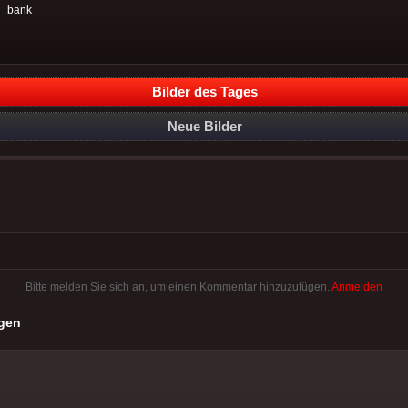
:
bank
Bilder des Tages
Neue Bilder
Bitte melden Sie sich an, um einen Kommentar hinzuzufügen.
Anmelden
gen