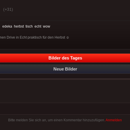
(+31)
:
edeka
herbst
tisch
echt
wow
nen Drive in Echt praktisch für den Herbst ☺
Bilder des Tages
Neue Bilder
Bitte melden Sie sich an, um einen Kommentar hinzuzufügen.
Anmelden