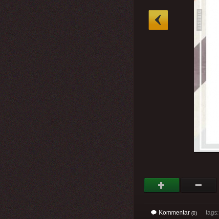
»
Kommentar
tags
(0)