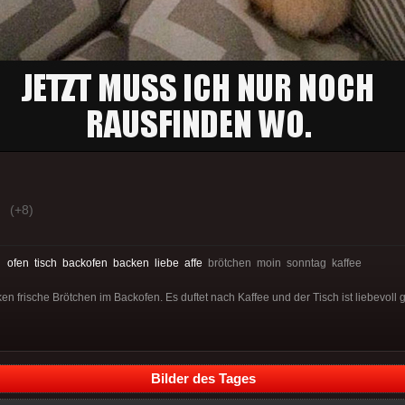
(+8)
:
ofen
tisch
backofen
backen
liebe
affe
brötchen moin sonntag kaffee
en frische Brötchen im Backofen. Es duftet nach Kaffee und der Tisch ist liebevoll 
Bilder des Tages