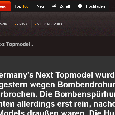
rend
Top
100
Neu
Zufall
Hochladen
ÜCHE
VIDEOS
GIF ANIMATIONEN
xt Topmodel..