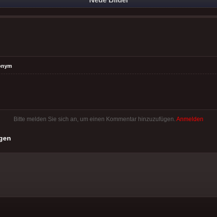
onym
Bitte melden Sie sich an, um einen Kommentar hinzuzufügen.
Anmelden
gen