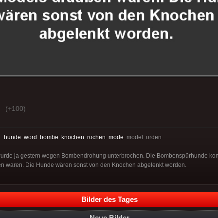
(+100)
:
hunde
word
bombe
knochen
rochen
mode
model orden
urde ja gestern wegen Bombendrohung unterbrochen. Die Bombenspürhunde konnte
n waren. Die Hunde wären sonst von den Knochen abgelenkt worden.
Bilder des Tages
Neue Bilder