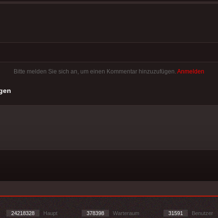
Bitte melden Sie sich an, um einen Kommentar hinzuzufügen.
Anmelden
gen
24218328
Haupt
378398
Warteraum
31591
Benutzer