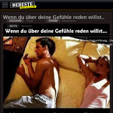
Wenn du über deine Gefühle reden willst..
24218340
Haupt
378386
Warteraum
30279
Benutzer
Datenschutzerklärung
-
Im
-
Privacy Manager