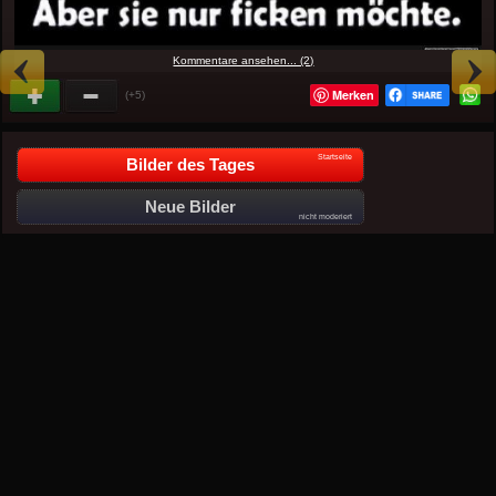
Kommentare ansehen... (2)
Merken
(+5)
Startseite
Bilder des Tages
Neue Bilder
nicht moderiert