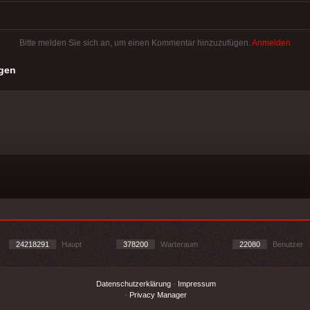
Bitte melden Sie sich an, um einen Kommentar hinzuzufügen.
Anmelden
gen
24218291
Haupt
378200
Warteraum
22080
Benutzer
Datenschutzerklärung
-
Impressum
-
Privacy Manager