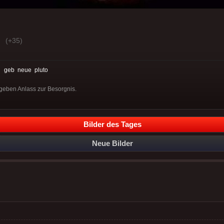
(+35)
:
geb
neue
pluto
eben Anlass zur Besorgnis.
Bilder des Tages
Neue Bilder