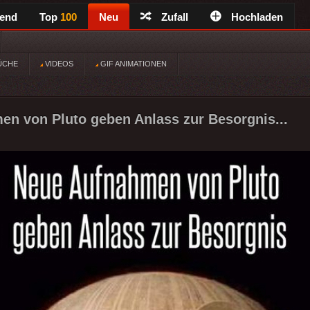
rend
Top
100
Neu
Zufall
Hochladen
ÜCHE
VIDEOS
GIF ANIMATIONEN
n von Pluto geben Anlass zur Besorgnis...