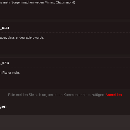
 uns mehr Sorgen machen wegen Mimas. (Saturnmond)
_8644
r sauer, dass er degradiert wurde.
o_0794
n Planet mehr.
Bitte melden Sie sich an, um einen Kommentar hinzuzufügen.
Anmelden
gen