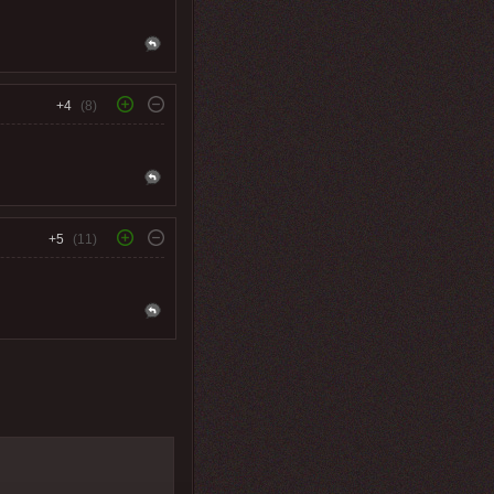
+4
(8)
+5
(11)