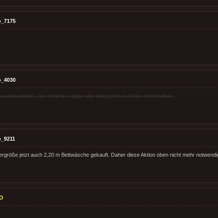
o_7175
o_4030
rde entfernt, der Inhalt ist vulgär oder entspricht nicht den Vorschriften.
o_9211
ergröße jetzt auch 2,20 m Bettwäsche gekauft. Daher diese Aktion oben nicht mehr notwendi
O