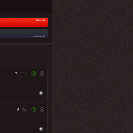
Startseite
nicht moderiert
+7
(11)
-6
(8)