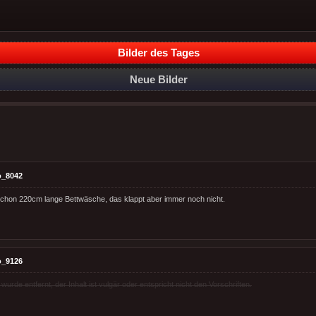
Bilder des Tages
Neue Bilder
o_8042
chon 220cm lange Bettwäsche, das klappt aber immer noch nicht.
o_9126
rde entfernt, der Inhalt ist vulgär oder entspricht nicht den Vorschriften.