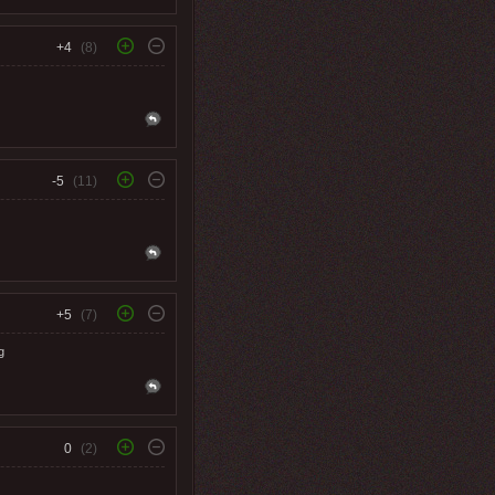
+4
(8)
-5
(11)
+5
(7)
g
0
(2)