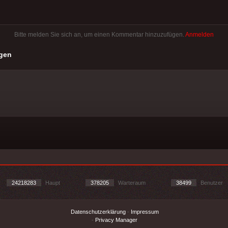
Bitte melden Sie sich an, um einen Kommentar hinzuzufügen.
Anmelden
gen
24218283
Haupt
378205
Warteraum
38499
Benutzer
Datenschutzerklärung
-
Impressum
-
Privacy Manager