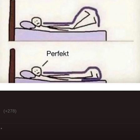
(+278)
*