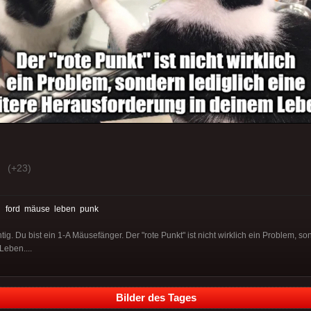
(+23)
:
ford
mäuse
leben
punk
htig. Du bist ein 1-A Mäusefänger. Der "rote Punkt" ist nicht wirklich ein Problem, so
Leben....
Bilder des Tages