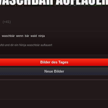
(+41)
:
waschbär
wenn
bär
wald
ninja
st und dir ein Ninja waschbär auflauert
Bilder des Tages
Neue Bilder