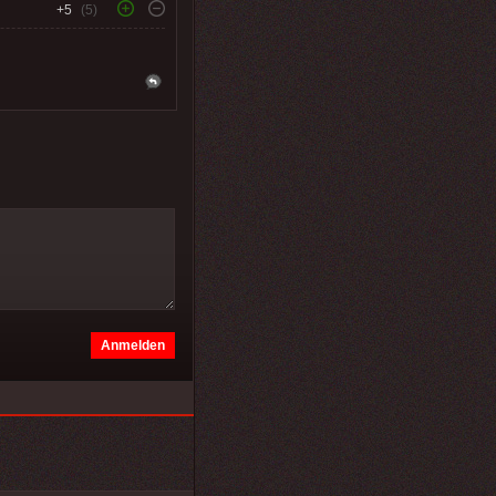
+5
(5)