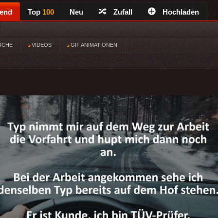
rend
Top
100
Neu
Zufall
Hochladen
ÜCHE
VIDEOS
GIF ANIMATIONEN