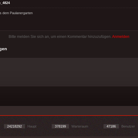
o_4824
s dem Paulanergarten
Bitte melden Sie sich an, um einen Kommentar hinzuzufügen.
Anmelden
gen
24218292
Haupt
378199
Warteraum
47186
Benutzer