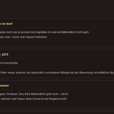
o ist doof
be nicht das je jemand durchgefallen ist weil ein Abblendlicht nicht geht.
kann man / muss man danach beheben.
o_6173
hit-Geschichte,
üfer etwas anderes als tatsächlich vorhandene Mängel bei der Bewertung mit einfließen lässt
stwind
 ganz Schlauer. Das linke Abblendlicht geht nicht...reicht!
t nehmen und Hupen ohne Grund ist ein Regelverstoß!