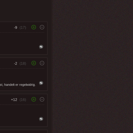
-9
(17)
-2
(18)
, handelt er regelwidrig.
+12
(16)