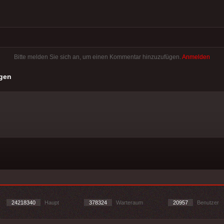
Bitte melden Sie sich an, um einen Kommentar hinzuzufügen.
Anmelden
gen
24218340
Haupt
378324
Warteraum
20957
Benutzer