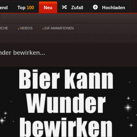
rend
Top
100
Neu
Zufall
Hochladen
ÜCHE
VIDEOS
GIF ANIMATIONEN
der bewirken...