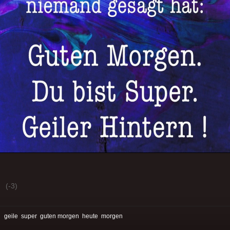
(-3)
:
geile
super
guten morgen
heute
morgen