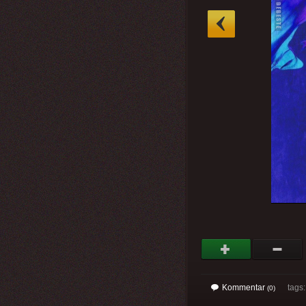
»
Kommentar
tags
(0)