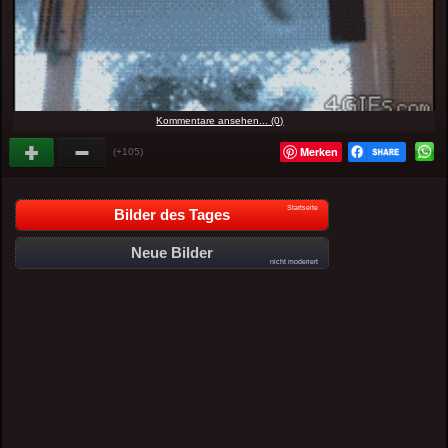
Kommentare ansehen... (0)
Merken
(+105)
Startseite
Bilder des Tages
Neue Bilder
nicht moderiert