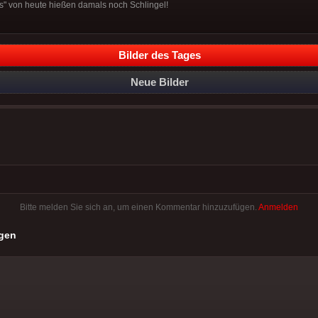
Boys" von heute hießen damals noch Schlingel!
Bilder des Tages
Neue Bilder
Bitte melden Sie sich an, um einen Kommentar hinzuzufügen.
Anmelden
gen