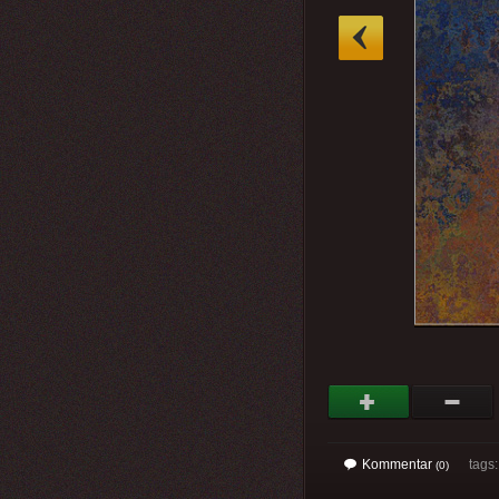
»
Kommentar
tags
(0)