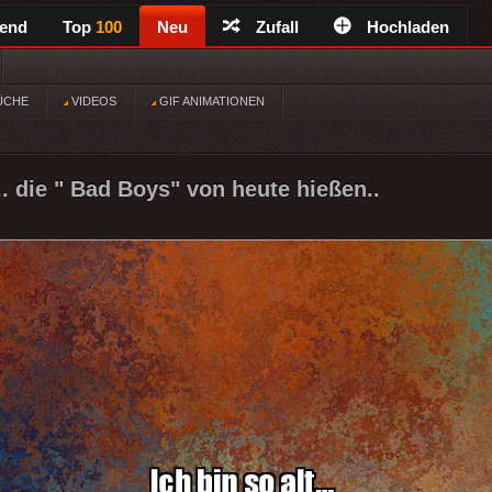
rend
Top
100
Neu
Zufall
Hochladen
ÜCHE
VIDEOS
GIF ANIMATIONEN
... die " Bad Boys" von heute hießen..