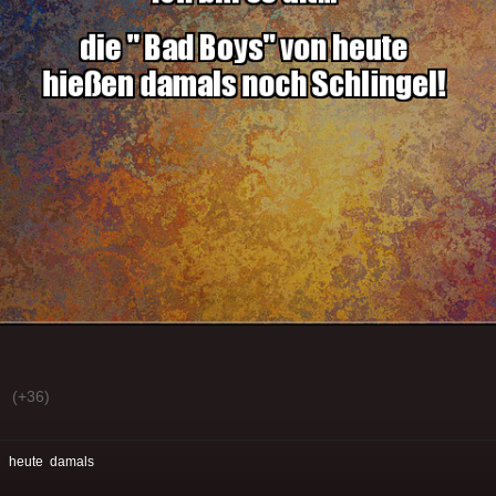
(+36)
:
heute
damals