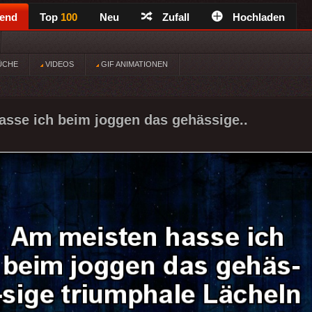
rend
Top
100
Neu
Zufall
Hochladen
ÜCHE
VIDEOS
GIF ANIMATIONEN
sse ich beim joggen das gehässige..