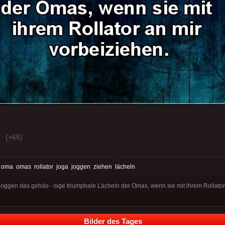
(+65)
:
oma
omas
rollator
joga
joggen
ziehen
lächeln
oggen das gehäs- -sige triumphale Lächeln der Omas, wenn sie mit ihrem Rollator
Bilder des Tages