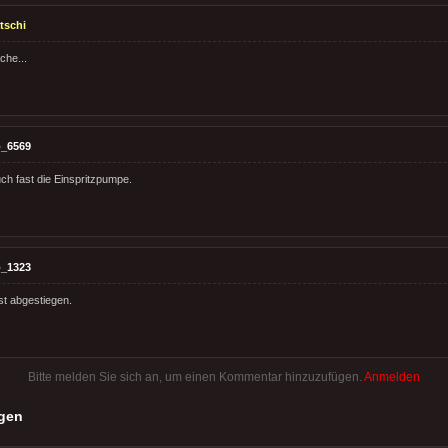
tschi
he...
_6569
ch fast die Einspritzpumpe.
_1323
ist abgestiegen.
Bitte melden Sie sich an, um einen Kommentar hinzuzufügen.
Anmelden
gen