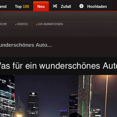
rend
Top
100
Neu
Zufall
Hochladen
ÜCHE
VIDEOS
GIF ANIMATIONEN
underschönes Auto...