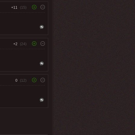
+11
(15)
+2
(24)
0
(12)