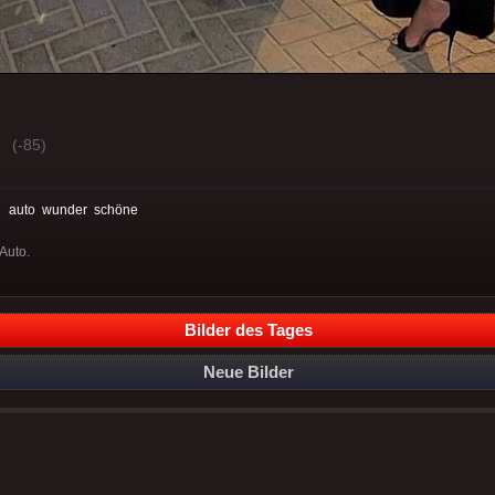
(-85)
:
auto
wunder
schöne
Auto.
Bilder des Tages
Neue Bilder