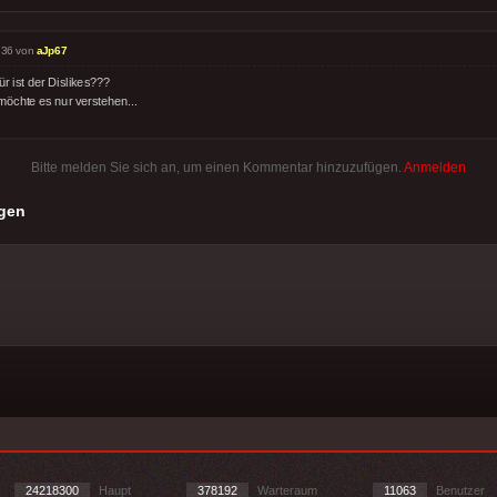
:36 von
aJp67
r ist der Dislikes???
möchte es nur verstehen...
Bitte melden Sie sich an, um einen Kommentar hinzuzufügen.
Anmelden
gen
24218300
Haupt
378192
Warteraum
11063
Benutzer