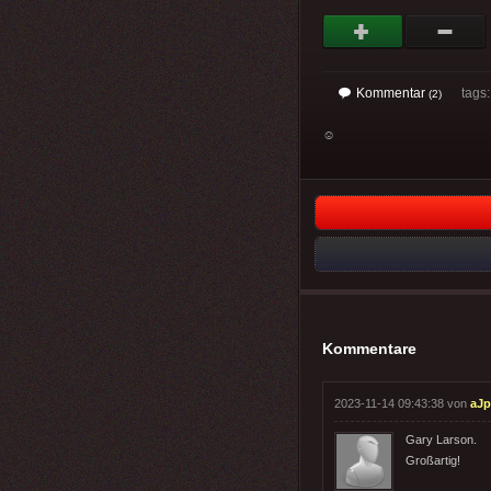
Kommentar
tags
(2)
☺
Kommentare
2023-11-14 09:43:38 von
aJp
Gary Larson.
Großartig!