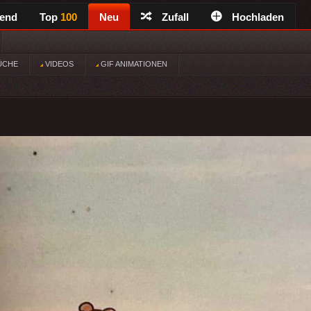
rend
Top
100
Neu
Zufall
Hochladen
ÜCHE
VIDEOS
GIF ANIMATIONEN