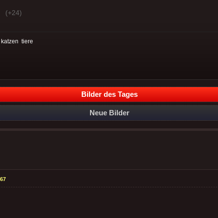
(+24)
:
katzen
tiere
Bilder des Tages
Neue Bilder
67