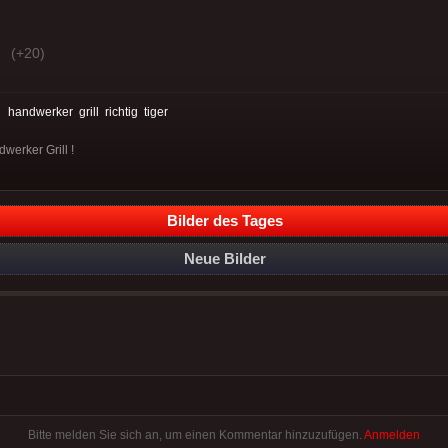
(+20)
:
handwerker
grill
richtig
tiger
dwerker Grill !
Bilder des Tages
Neue Bilder
Bitte melden Sie sich an, um einen Kommentar hinzuzufügen.
Anmelden