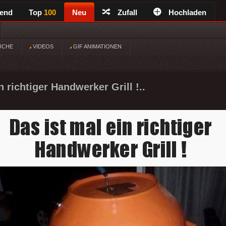
rend
Top
100
Neu
Zufall
Hochladen
ÜCHE
VIDEOS
GIF ANIMATIONEN
n richtiger Handwerker Grill !..