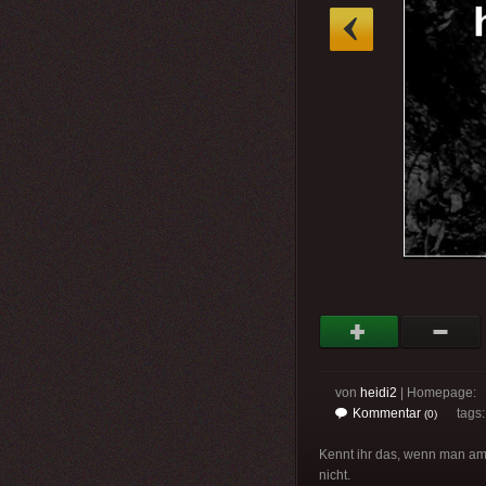
»
von
heidi2
| Homepage:
Kommentar
tags
(0)
Kennt ihr das, wenn man am 
nicht.