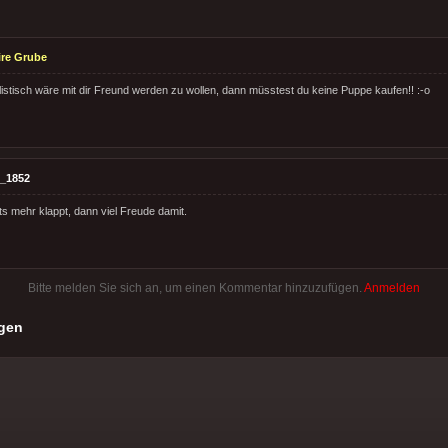
ire Grube
istisch wäre mit dir Freund werden zu wollen, dann müsstest du keine Puppe kaufen!! :-o
_1852
ts mehr klappt, dann viel Freude damit.
Bitte melden Sie sich an, um einen Kommentar hinzuzufügen.
Anmelden
gen