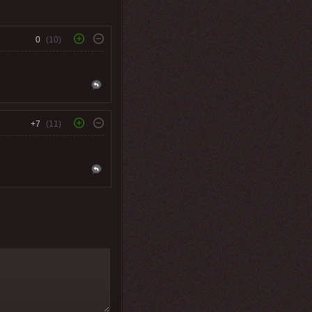
0
(10)
+7
(11)