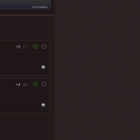
nicht moderiert
+3
(7)
+4
(8)