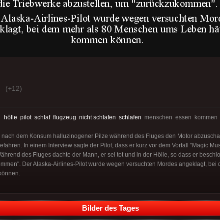
(+12)
:
hölle
pilot
schlaf
flugzeug
nicht schlafen
schlafen
menschen essen kommen le
, nach dem Konsum halluzinogener Pilze während des Fluges den Motor abzuschalte
gefahren. In einem Interview sagte der Pilot, dass er kurz vor dem Vorfall "Magic
ährend des Fluges dachte der Mann, er sei tot und in der Hölle, so dass er beschl
ommen". Der Alaska-Airlines-Pilot wurde wegen versuchten Mordes angeklagt, be
können.
Bilder des Tages