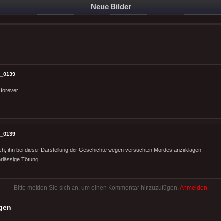
Neue Bilder
_0139
 forever
_0139
lsch, ihn bei dieser Darstellung der Geschichte wegen versuchten Mordes anzuklagen
hrlässige Tötung
Bitte melden Sie sich an, um einen Kommentar hinzuzufügen.
Anmelden
gen