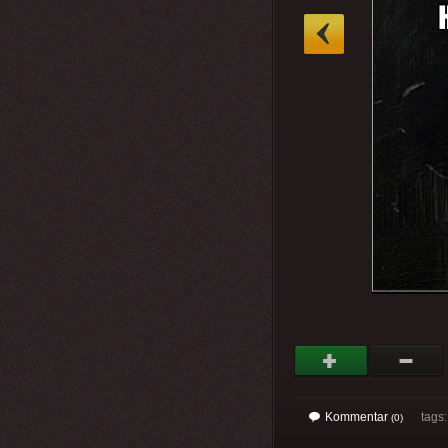
»
Kommentar
tags
(0)