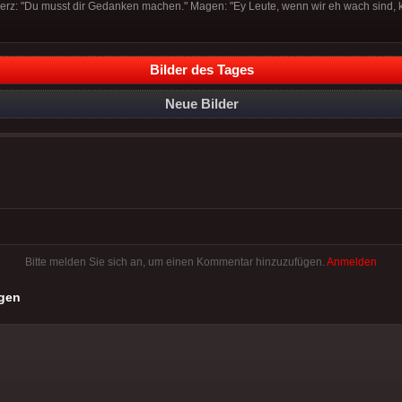
Herz: "Du musst dir Gedanken machen." Magen: "Ey Leute, wenn wir eh wach sind,
Bilder des Tages
Neue Bilder
Bitte melden Sie sich an, um einen Kommentar hinzuzufügen.
Anmelden
gen