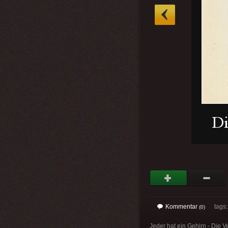
»
Kommentar
tags
(0)
Jeder hat ein Gehirn - Die V