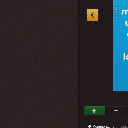
»
Kommentar
tags
(0)