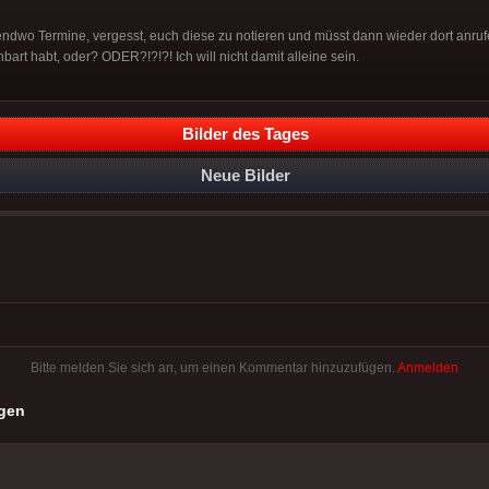
gendwo Termine, vergesst, euch diese zu notieren und müsst dann wieder dort anru
bart habt, oder? ODER?!?!?! Ich will nicht damit alleine sein.
Bilder des Tages
Neue Bilder
Bitte melden Sie sich an, um einen Kommentar hinzuzufügen.
Anmelden
gen