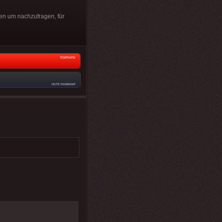
fen um nachzufragen, für
Startseite
nicht moderiert