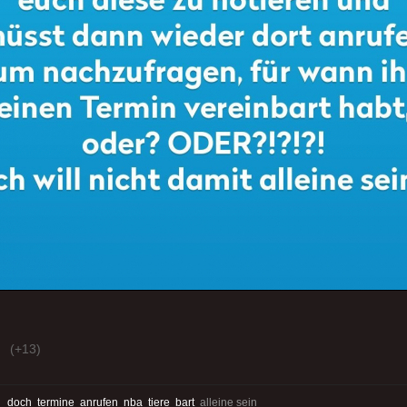
(+13)
:
doch
termine
anrufen
nba
tiere
bart
alleine sein