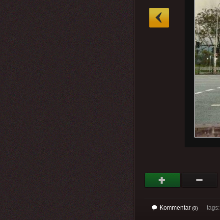
»
Kommentar
tags
(0)