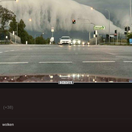
(+38)
:
wolken