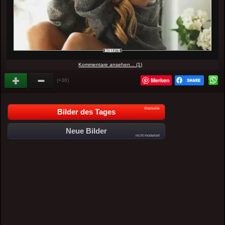
Kommentare ansehen... (1)
Merken
(+36)
Startseite
Bilder des Tages
Neue Bilder
nicht moderiert