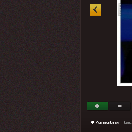
»
Kommentar
tags
(0)