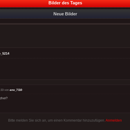
Bilder des Tages
Neue Bilder
o_5214
:33 von
ano_7110
cher?
Bitte melden Sie sich an, um einen Kommentar hinzuzufügen.
Anmelden