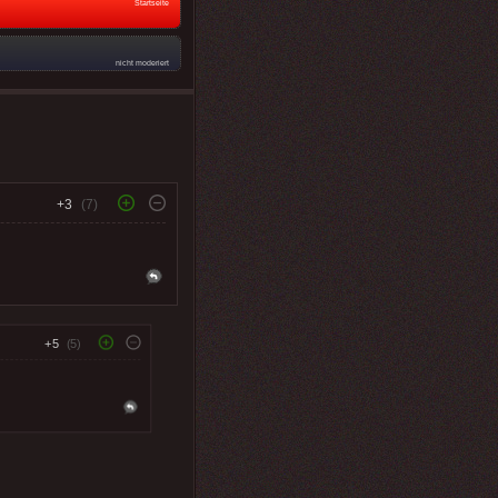
Startseite
nicht moderiert
+3
(7)
+5
(5)