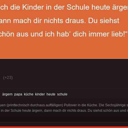
(+23)
:
ärgern
papa
küche
kinder
heute
schule
n (printtechnisch durchaus auffälligen) Pullover in die Küche. Die Sechsjährige 
in der Schule heute ärgern, dann mach dir nichts draus. Du siehst schön aus und ic