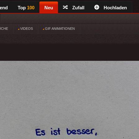
rend
Top
100
Neu
Zufall
Hochladen
ÜCHE
VIDEOS
GIF ANIMATIONEN