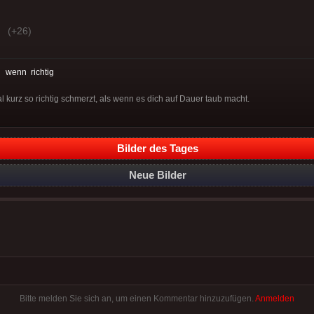
(+26)
:
wenn
richtig
l kurz so richtig schmerzt, als wenn es dich auf Dauer taub macht.
Bilder des Tages
Neue Bilder
Bitte melden Sie sich an, um einen Kommentar hinzuzufügen.
Anmelden