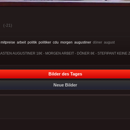
(-21)
:
mitpreise
arbeit
politik
politiker
cdu
morgen
augustiner
döner august
KASTEN AUGUSTINER 18€ - MORGEN ARBEIT - DÖNER 8€ - STEFIPANT KEINE Z
Bilder des Tages
Neue Bilder