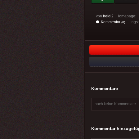
von
heidi2
| Homepage:
Kommentar
tags
(0)
Kommentare
noch keine Kommentare
Kommentar hinzugefü