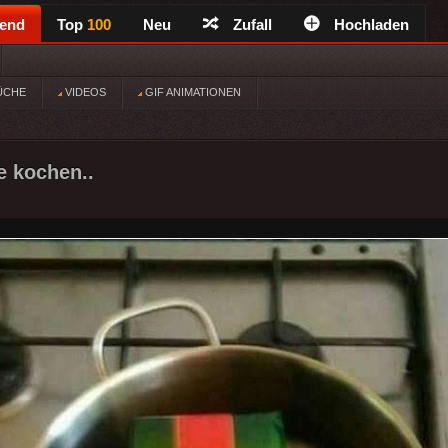
rend
Top
100
Neu
Zufall
Hochladen
ÜCHE
VIDEOS
GIF ANIMATIONEN
e kochen..