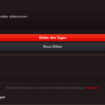
:
kaffee
kaffee kochen
Bilder des Tages
Neue Bilder
Bitte melden Sie sich an, um einen Kommentar hinzuzufügen.
Anmelden
gen