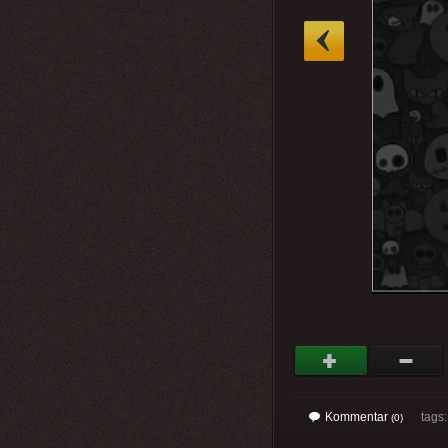
»
Kommentar
tags
(0)