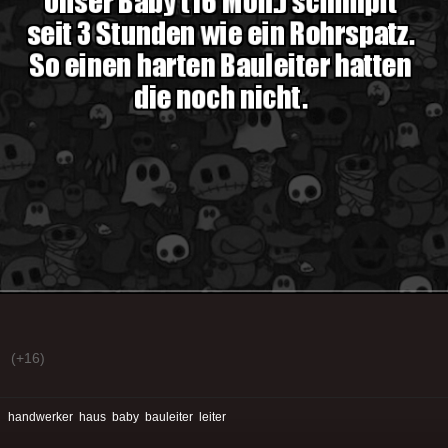
(+16)
:
handwerker
haus
baby
bauleiter
leiter