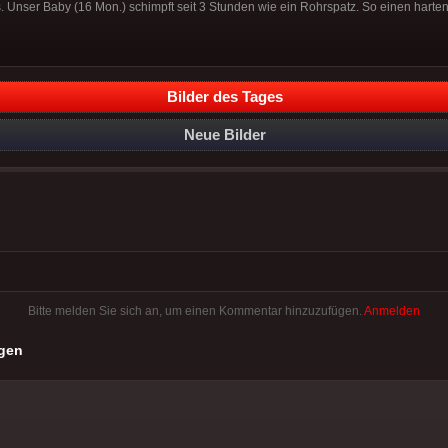
nser Baby (16 Mon.) schimpft seit 3 Stunden wie ein Rohrspatz. So einen harten 
Bilder des Tages
Neue Bilder
Bitte melden Sie sich an, um einen Kommentar hinzuzufügen.
Anmelden
gen