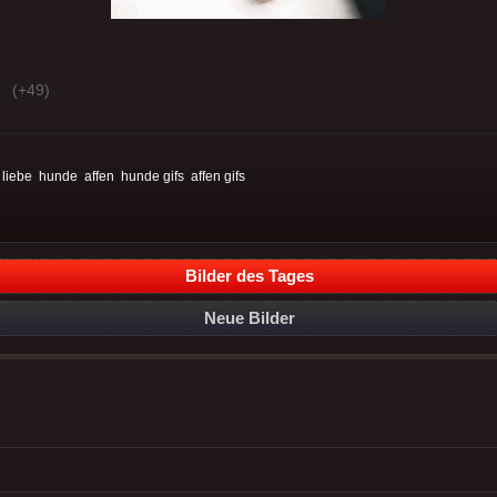
(+49)
:
liebe
hunde
affen
hunde gifs
affen gifs
Bilder des Tages
Neue Bilder