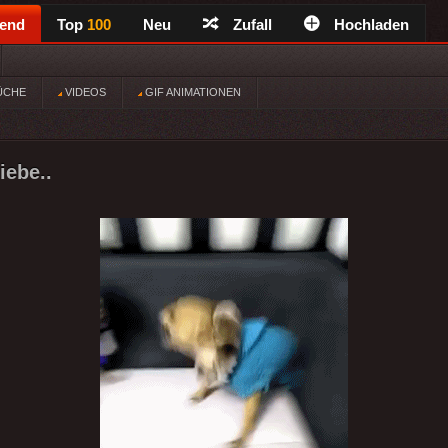
rend
Top
100
Neu
Zufall
Hochladen
ÜCHE
VIDEOS
GIF ANIMATIONEN
iebe..