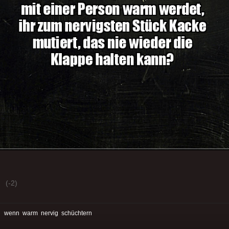
(-2)
:
wenn
warm
nervig
schüchtern