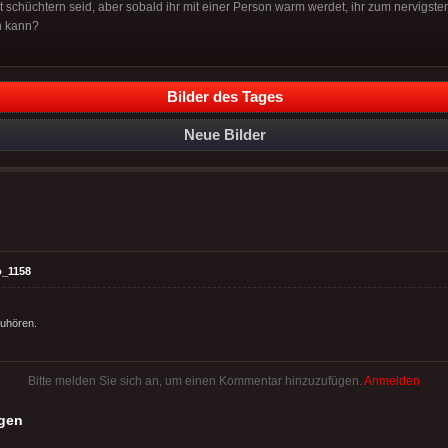
t schüchtern seid, aber sobald ihr mit einer Person warm werdet, ihr zum nervigste
n kann?
Bilder des Tages
Neue Bilder
o_1158
zuhören.
Bitte melden Sie sich an, um einen Kommentar hinzuzufügen.
Anmelden
gen