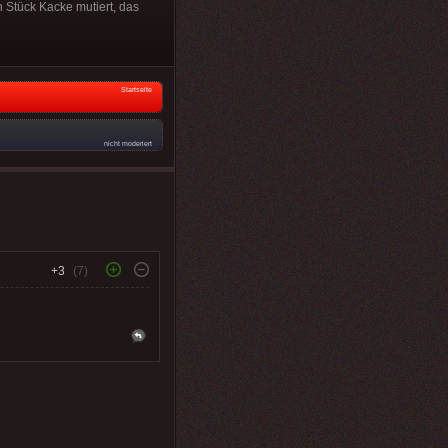
n Stück Kacke mutiert, das
Startseite
nicht moderiert
+3
(7)