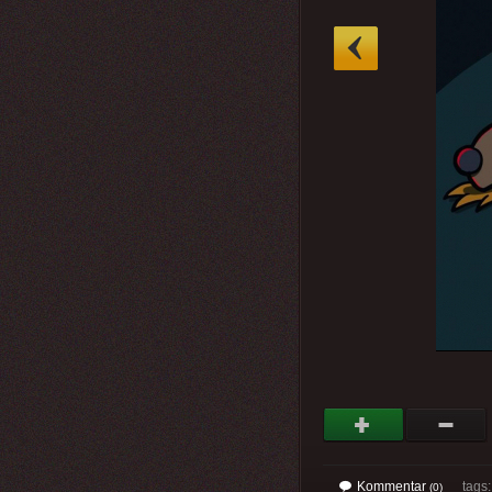
»
Kommentar
tags
(0)