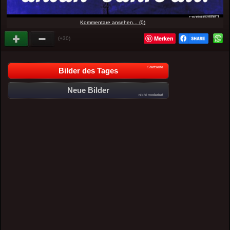
Kommentare ansehen... (0)
Merken
(+30)
Startseite
Bilder des Tages
Neue Bilder
nicht moderiert