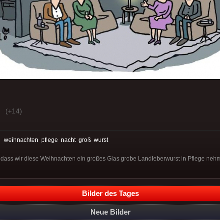
(+14)
:
weihnachten
pflege
nacht
groß
wurst
 dass wir diese Weihnachten ein großes Glas grobe Landleberwurst in Pflege neh
Bilder des Tages
Neue Bilder