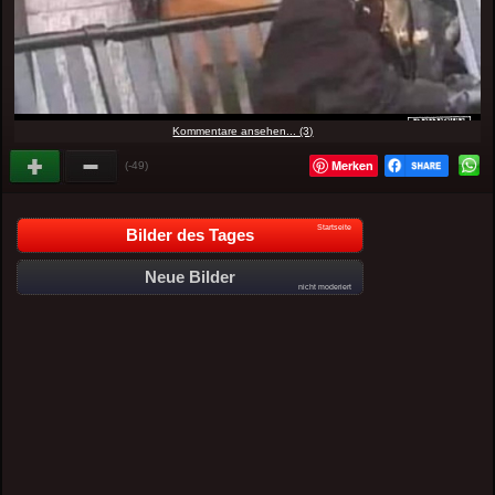
Kommentare ansehen... (3)
Merken
(-49)
Startseite
Bilder des Tages
Neue Bilder
nicht moderiert