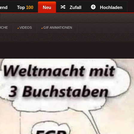
rend
Top
100
Neu
Zufall
Hochladen
ÜCHE
VIDEOS
GIF ANIMATIONEN