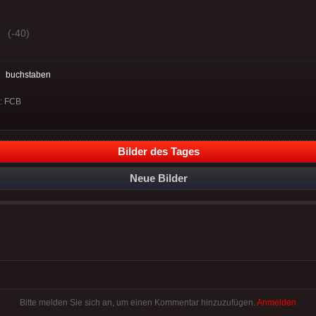
(-40)
:
buchstaben
n: FCB
Bilder des Tages
Neue Bilder
Bitte melden Sie sich an, um einen Kommentar hinzuzufügen.
Anmelden