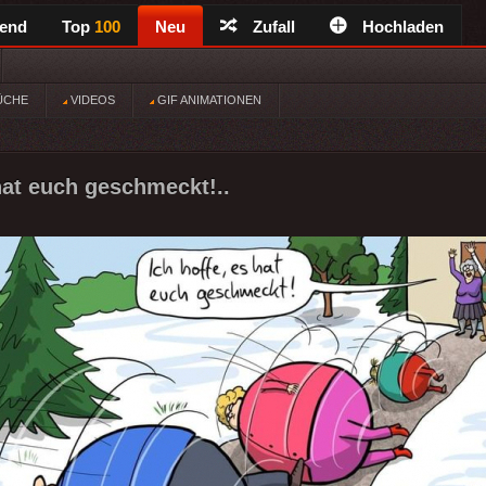
rend
Top
100
Neu
Zufall
Hochladen
ÜCHE
VIDEOS
GIF ANIMATIONEN
 hat euch geschmeckt!..