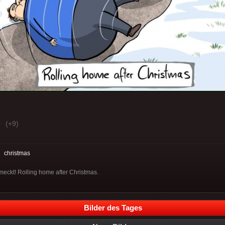
(+9)
:
christmas
meckt! Rolling home after Christmas.
Bilder des Tages