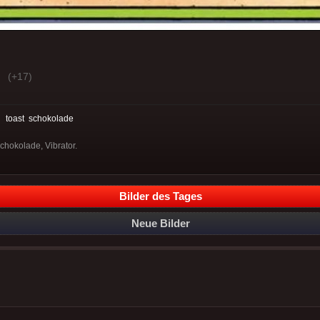
(+17)
:
toast
schokolade
Schokolade, Vibrator.
Bilder des Tages
Neue Bilder