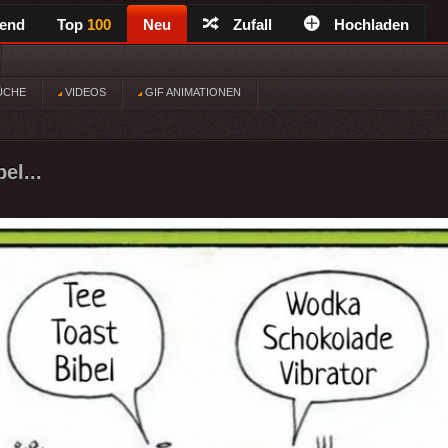
rend
Top
100
Neu
Zufall
Hochladen
ÜCHE
VIDEOS
GIF ANIMATIONEN
el...