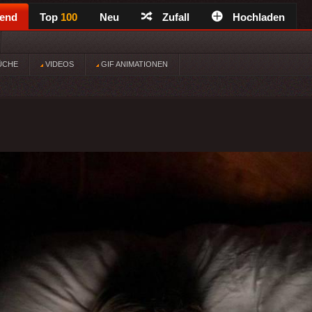
rend
Top
100
Neu
Zufall
Hochladen
ÜCHE
VIDEOS
GIF ANIMATIONEN