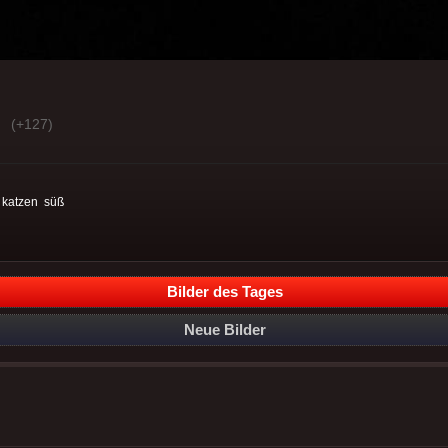
(+127)
:
katzen
süß
Bilder des Tages
Neue Bilder