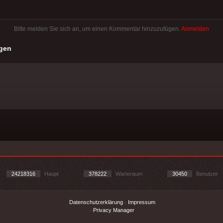
Bitte melden Sie sich an, um einen Kommentar hinzuzufügen.
Anmelden
gen
24218316
Haupt
378222
Warteraum
30450
Benutzer
Datenschutzerklärung
-
Impressum
-
Privacy Manager