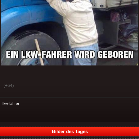
(+64)
:
lkw-fahrer
Bilder des Tages