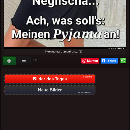
Kommentare ansehen... (1)
Merken
(-7)
Startseite
Bilder des Tages
Neue Bilder
nicht moderiert