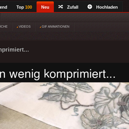
rend
Top
100
Neu
Zufall
Hochladen
ÜCHE
VIDEOS
GIF ANIMATIONEN
primiert...