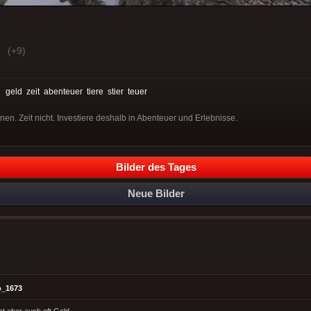
(+9)
:
geld
zeit
abenteuer
tiere
stier
teuer
en. Zeit nicht. Investiere deshalb in Abenteuer und Erlebnisse.
Bilder des Tages
Neue Bilder
o_1673
et aber auch oft Geld.