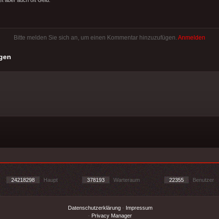
Bitte melden Sie sich an, um einen Kommentar hinzuzufügen.
Anmelden
gen
24218298
Haupt
378193
Warteraum
22355
Benutzer
Datenschutzerklärung
-
Impressum
-
Privacy Manager